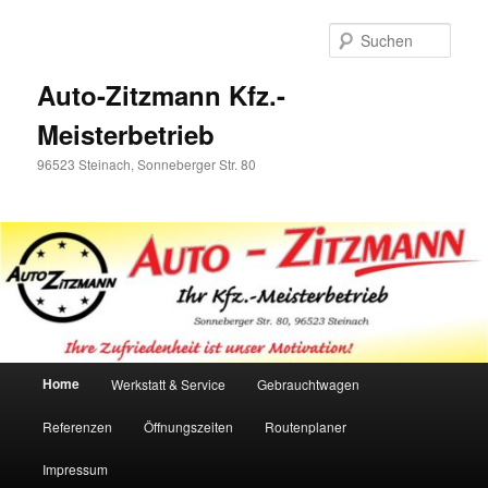
Zum
primären
Such
Inhalt
springen
Auto-Zitzmann Kfz.-
Meisterbetrieb
96523 Steinach, Sonneberger Str. 80
Hauptmenü
Home
Werkstatt & Service
Gebrauchtwagen
Referenzen
Öffnungszeiten
Routenplaner
Impressum