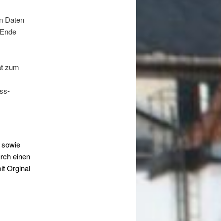
en Daten
 Ende
at zum
ss-
n sowie
urch einen
it Orginal