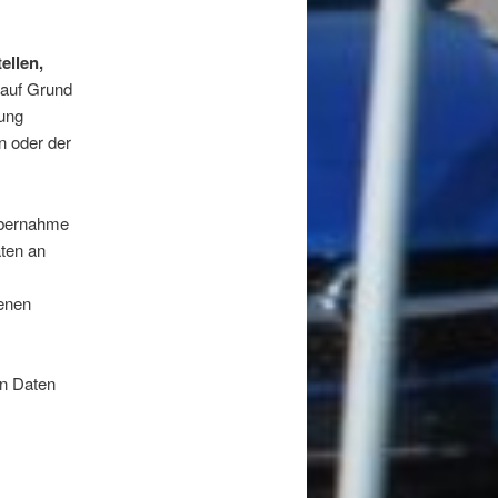
ellen,
 auf Grund
gung
n oder der
Übernahme
ten an
enen
en Daten