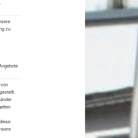
.
nsere
ng zu
 Angebote
 von
estellt.
Länder
elten
diese
unsere