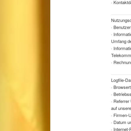
·
Kontaktd
Nutzungsd
·
Benutzeri
·
Informat
Umfang de
·
Informat
Telekommu
·
Rechnun
Logfile-Da
·
Browsert
·
Betriebs
·
Referrer
auf unsere
·
Firmen-UR
·
Datum un
·
Internet-