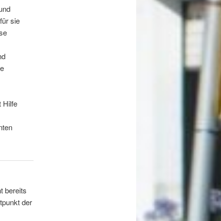
und
für sie
ese
nd
re
 Hilfe
nten
t bereits
tpunkt der