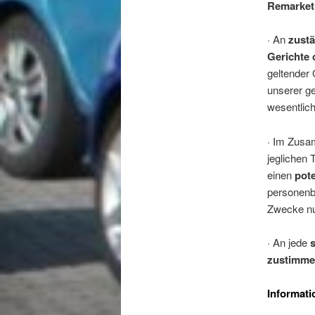
Remarket
·
An
zustä
Gerichte 
geltender 
unserer ge
wesentlich
·
Im Zusam
jeglichen
einen
pote
personenb
Zwecke nu
·
An jede
zustimm
Informati