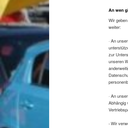
An wen g
Wir geben
weiter:
·
An unse
unterstüt
zur Unters
unseren W
anderweiti
Datenschut
personenb
·
An unse
Abhängig v
Vertriebsp
·
Wir ver