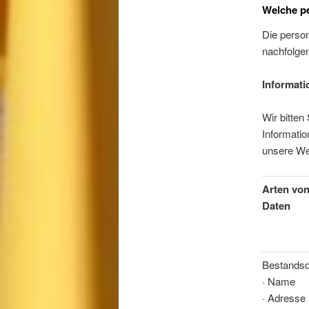
Welche p
Die person
nachfolge
Informati
Wir bitten
Informatio
unsere We
Arten vo
Daten
————
Bestandsd
·
Name
·
Adresse