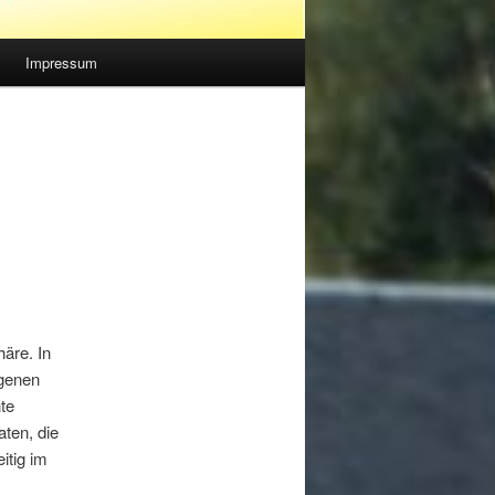
Impressum
häre. In
ogenen
te
ten, die
itig im