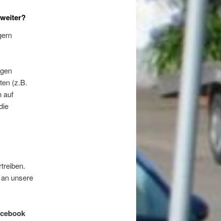
weiter?
gern
ngen
en (z.B.
n auf
die
treiben.
 an unsere
cebook