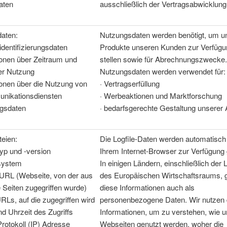
aten
ausschließlich der Vertragsabwicklung
aten:
Nutzungsdaten werden benötigt, um u
dentifizierungsdaten
Produkte unseren Kunden zur Verfügu
ionen über Zeitraum und
stellen sowie für Abrechnungszwecke.
r Nutzung
Nutzungsdaten werden verwendet für:
ionen über die Nutzung von
·
Vertragserfüllung
nikationsdiensten
·
Werbeaktionen und Marktforschung
gsdaten
·
bedarfsgerechte Gestaltung unserer
teien:
Die Logfile-Daten werden automatisch
yp und -version
Ihrem Internet-Browser zur Verfügung g
system
In einigen Ländern, einschließlich der 
 URL (Webseite, von der aus
des Europäischen Wirtschaftsraums, g
 Seiten zugegriffen wurde)
diese Informationen auch als
Ls, auf die zugegriffen wird
personenbezogene Daten. Wir nutzen 
d Uhrzeit des Zugriffs
Informationen, um zu verstehen, wie 
Protokoll (IP) Adresse
Webseiten genutzt werden, woher die