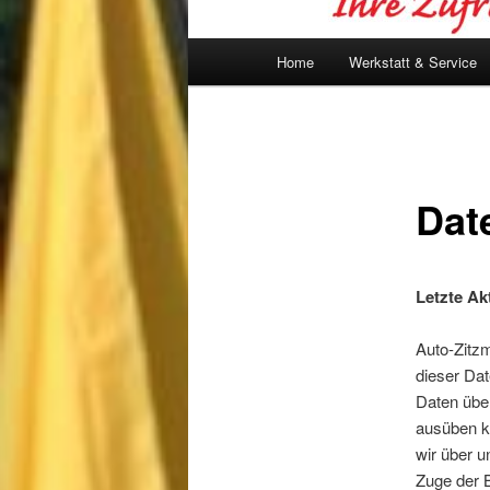
l für Anfallsicherheit
Hauptmenü
Home
Werkstatt & Service
-freundlicher Modus
dheitsmodus
Dat
psie-sicherer Modus
Letzte Ak
Auto-Zitzm
dieser Dat
Daten über
ausüben k
wir über 
Zuge der B