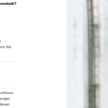
 weshalb?
e
enn Sie
schlüsse
ngungen
dienen